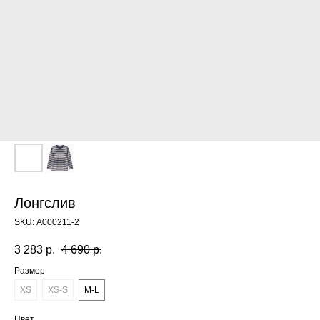
Лонгслив
SKU:
А000211-2
3 283
р.
4 690
р.
Размер
XS
XS-S
M-L
Цвет