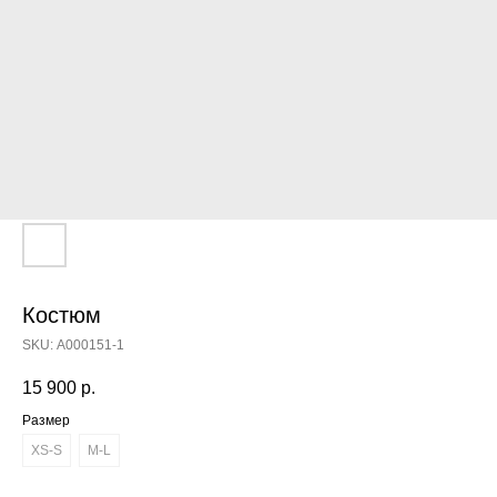
Костюм
SKU:
А000151-1
15 900
р.
Размер
XS-S
M-L