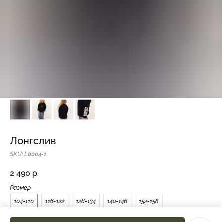
Лонгслив
SKU:
L0004-1
2 490
р.
Размер
104-110
116-122
128-134
140-146
152-158