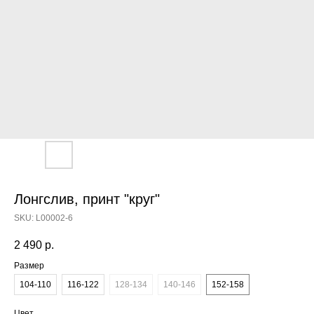
Лонгслив, принт "круг"
SKU:
L00002-6
2 490
р.
Размер
104-110
116-122
128-134
140-146
152-158
Цвет