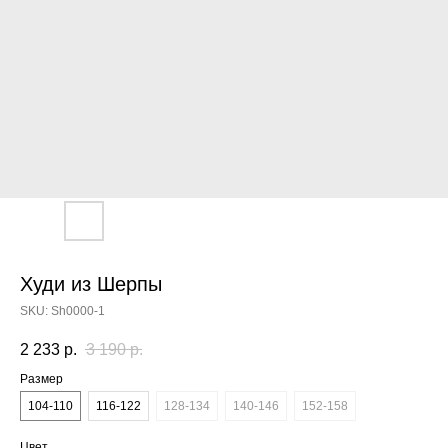
Худи из Шерпы
SKU:
Sh0000-1
2 233
р.
3 190
р.
Размер
104-110
116-122
128-134
140-146
152-158
Цвет