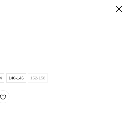
4
140-146
152-158