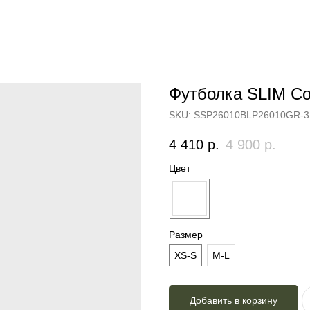
Футболка SLIM Col
SKU:
SSP26010BLP26010GR-3
4 410
р.
4 900
р.
Цвет
Размер
XS-S
M-L
Добавить в корзину