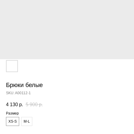
Брюки белые
SKU:
A00112-1
4 130
р.
5 900
р.
Размер
XS-S
M-L