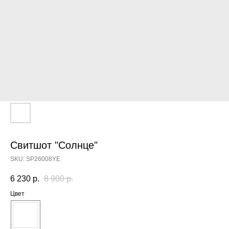
Свитшот "Солнце"
SKU:
SP26008YE
6 230
р.
8 900
р.
Цвет