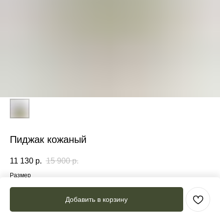
Пиджак кожаный
11 130
р.
15 900
р.
Размер
XS-S
M-L
Добавить в корзину
Цвет: Коричневый